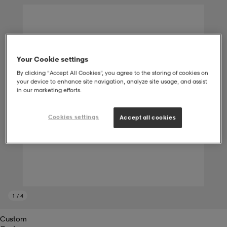
soarer
soarer
ionsunderkläder
ionsunderkläder
Your Cookie settings
By clicking “Accept All Cookies”, you agree to the storing of cookies on
your device to enhance site navigation, analyze site usage, and assist
in our marketing efforts.
Cookies settings
Accept all cookies
1
/
4
Custom