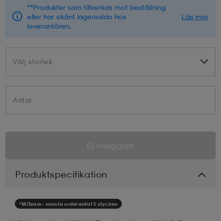
**Produkter som tillverkas mot beställning
eller har okänt lagersaldo hos
Läs mer
leverantören.
Välj storlek
Välj storlek
Antal
Ej inloggad
Produktspecifikation
*MiTeam - minsta orderantal 5 stycken