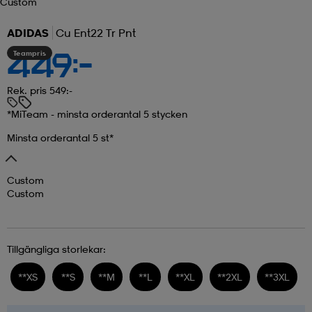
Custom
ADIDAS
Cu Ent22 Tr Pnt
Teampris
449:-
Rek. pris 549:-
*MiTeam - minsta orderantal 5 stycken
Minsta orderantal 5 st*
Custom
Custom
Tillgängliga storlekar:
**
XS
**
S
**
M
**
L
**
XL
**
2XL
**
3XL