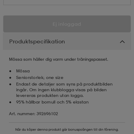
Ej inloggad
Produktspecifikation
Mössa som håller dig varm under träningspasset.
Mössa
Seniorstorlek; one size
Endast de detaljer som syns på produktbilden
ingår. Om ingen klubblogga visas på bilden
levereras produkten utan logga.
95% hållbar bomull och 5% elastan
Art. nummer: 392696102
När du köper denna produkt går bonuspoängen till din förening.