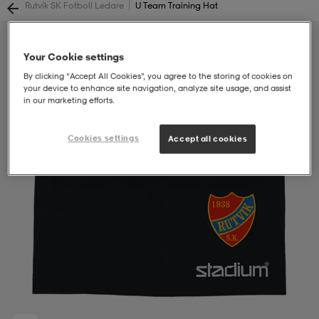
|
Rutvik SK Fotboll Ledare
U Team Training Hat
soarer
soarer
Your Cookie settings
By clicking “Accept All Cookies”, you agree to the storing of cookies on
ionsunderkläder
ionsunderkläder
your device to enhance site navigation, analyze site usage, and assist
in our marketing efforts.
Cookies settings
Accept all cookies