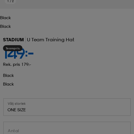
1
/
2
Black
Black
STADIUM
U Team Training Hat
Teampris
149:-
Rek. pris 179:-
Black
Black
Välj storlek
ONE SIZE
Antal