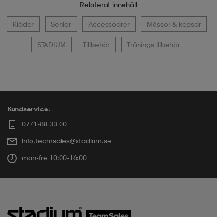
Relaterat innehåll
Kläder
Senior
Accessoarer
Mössor & kepsar
STADIUM
Tillbehör
Träningstillbehör
Kundservice:
0771-88 33 00
info.teamsales@stadium.se
mån-fre 10:00-16:00